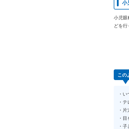
小
小児眼
どを行
この
い
テ
片
目
子