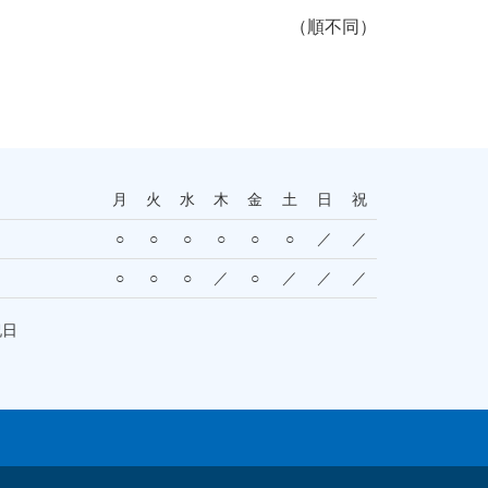
（順不同）
月
火
水
木
金
土
日
祝
○
○
○
○
○
○
／
／
○
○
○
／
○
／
／
／
祝日