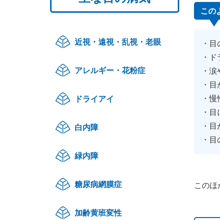
この
近視・遠視・乱視・老眼
目
ド
アレルギー・花粉症
涙
目
慢
ドライアイ
目
目
白内障
目
緑内障
糖尿病網膜症
このほ
加齢黄班変性