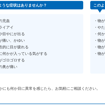
ような症状はありませんか？
このよ
の充血
物
ライアイ
や
や目やにが出る
何
が痛い、かゆい
物
性的に目が疲れる
物
に何かが入っている気がする
物
がゴロゴロする
の奥が痛い
かにも何か目に異常を感じたら、お気軽にご相談ください。