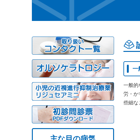
一
一般的
労・か
些細な
主な目の病気