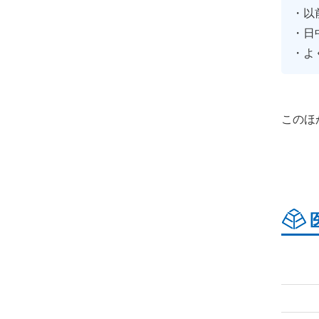
以
日
よ
このほ